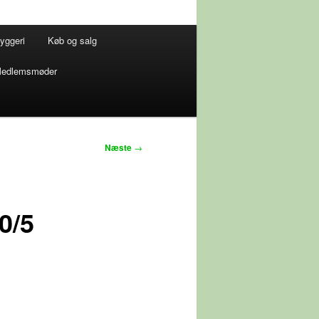
yggeri
Køb og salg
edlemsmøder
Næste
→
0/5