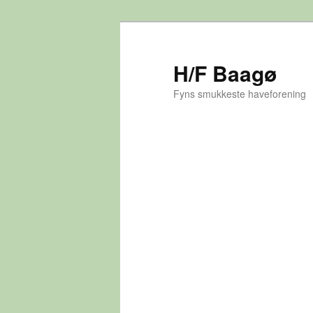
Fortsæt
til
primært
H/F Baagø
indhold
Fyns smukkeste haveforening