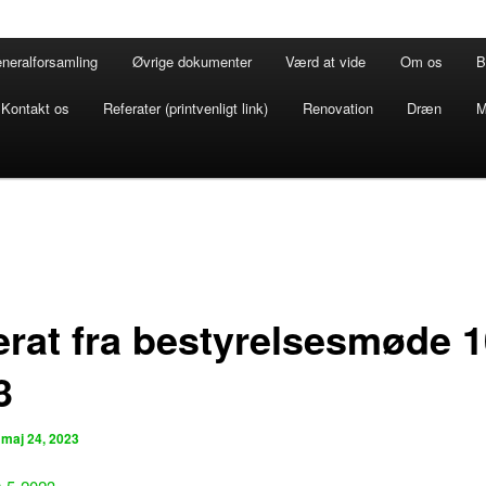
neralforsamling
Øvrige dokumenter
Værd at vide
Om os
B
Kontakt os
Referater (printvenligt link)
Renovation
Dræn
M
erat fra bestyrelsesmøde 1
3
n
maj 24, 2023