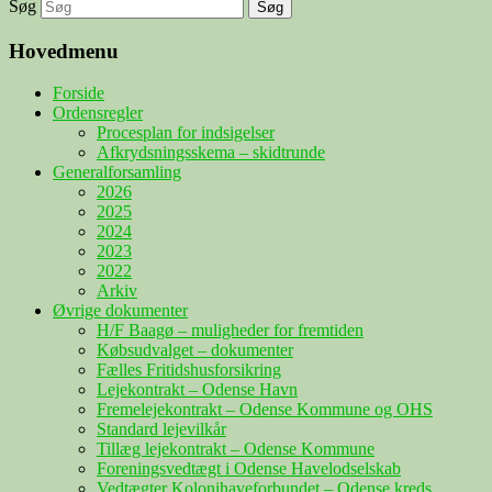
Søg
Hovedmenu
Forside
Ordensregler
Procesplan for indsigelser
Afkrydsningsskema – skidtrunde
Generalforsamling
2026
2025
2024
2023
2022
Arkiv
Øvrige dokumenter
H/F Baagø – muligheder for fremtiden
Købsudvalget – dokumenter
Fælles Fritidshusforsikring
Lejekontrakt – Odense Havn
Fremelejekontrakt – Odense Kommune og OHS
Standard lejevilkår
Tillæg lejekontrakt – Odense Kommune
Foreningsvedtægt i Odense Havelodselskab
Vedtægter Kolonihaveforbundet – Odense kreds