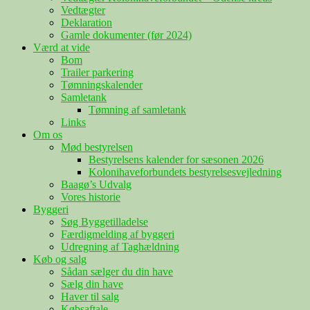
Vedtægter
Deklaration
Gamle dokumenter (før 2024)
Værd at vide
Bom
Trailer parkering
Tømningskalender
Samletank
Tømning af samletank
Links
Om os
Mød bestyrelsen
Bestyrelsens kalender for sæsonen 2026
Kolonihaveforbundets bestyrelsesvejledning
Baagø’s Udvalg
Vores historie
Byggeri
Søg Byggetilladelse
Færdigmelding af byggeri
Udregning af Taghældning
Køb og salg
Sådan sælger du din have
Sælg din have
Haver til salg
Købsaftale