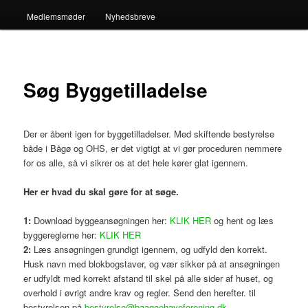
Medlemsmøder
Nyhedsbreve
Søg Byggetilladelse
Der er åbent igen for byggetilladelser. Med skiftende bestyrelse
både i Bågø og OHS, er det vigtigt at vi gør proceduren nemmere
for os alle, så vi sikrer os at det hele kører glat igennem.
Her er hvad du skal gøre for at søge.
1:
Download byggeansøgningen her:
KLIK HER
og hent og læs
byggereglerne her:
KLIK HER
2:
Læs ansøgningen grundigt igennem, og udfyld den korrekt.
Husk navn med blokbogstaver, og vær sikker på at ansøgningen
er udfyldt med korrekt afstand til skel på alle sider af huset, og
overhold i øvrigt andre krav og regler. Send den herefter. til
bestyrelsen på
bestyrelse@baagoehaveforening.dk
.