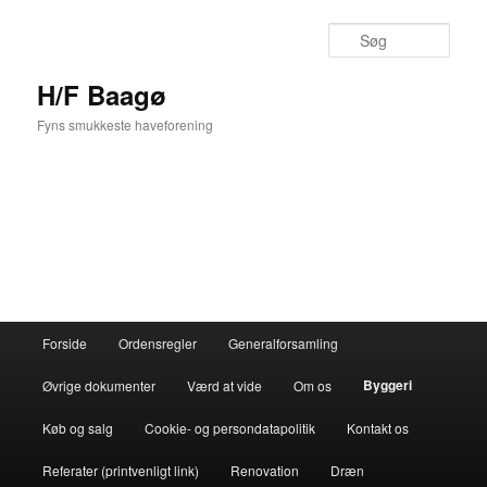
Fortsæt
til
Søg
primært
indhold
H/F Baagø
Fyns smukkeste haveforening
Hovedmenu
Forside
Ordensregler
Generalforsamling
Byggeri
Øvrige dokumenter
Værd at vide
Om os
Køb og salg
Cookie- og persondatapolitik
Kontakt os
Referater (printvenligt link)
Renovation
Dræn