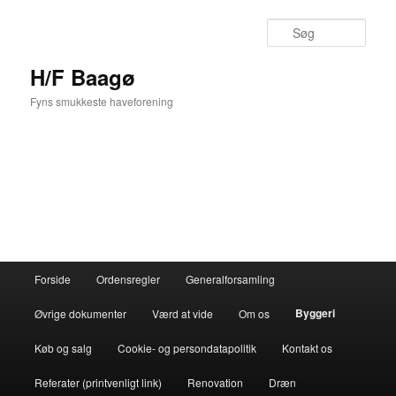
Fortsæt
til
Søg
primært
indhold
H/F Baagø
Fyns smukkeste haveforening
Hovedmenu
Forside
Ordensregler
Generalforsamling
Byggeri
Øvrige dokumenter
Værd at vide
Om os
Køb og salg
Cookie- og persondatapolitik
Kontakt os
Referater (printvenligt link)
Renovation
Dræn