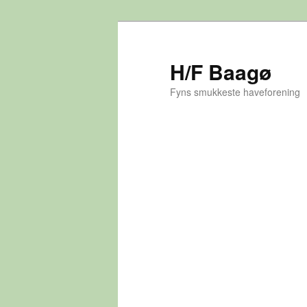
Fortsæt
til
primært
H/F Baagø
indhold
Fyns smukkeste haveforening