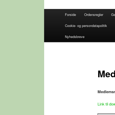
Hovedmenu
Forside
Ordensregler
Ge
Cookie- og persondatapolitik
Nyhedsbreve
Med
Medlemsm
Link til d