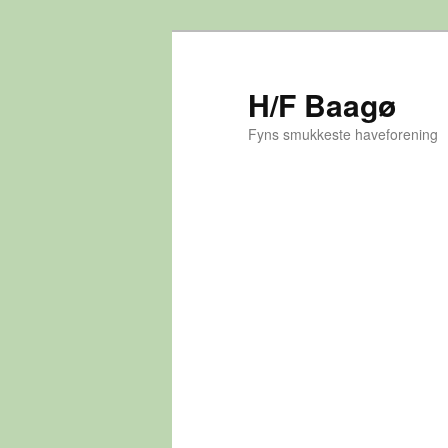
Fortsæt
til
primært
H/F Baagø
indhold
Fyns smukkeste haveforening