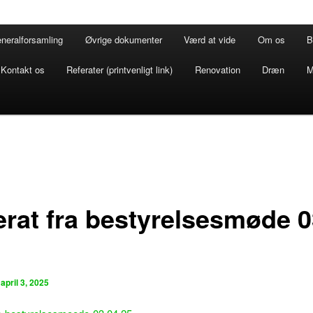
neralforsamling
Øvrige dokumenter
Værd at vide
Om os
B
Kontakt os
Referater (printvenligt link)
Renovation
Dræn
M
erat fra bestyrelsesmøde 0
n
april 3, 2025