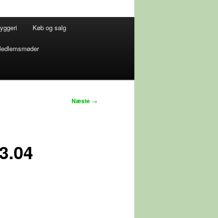
yggeri
Køb og salg
edlemsmøder
Næste
→
3.04