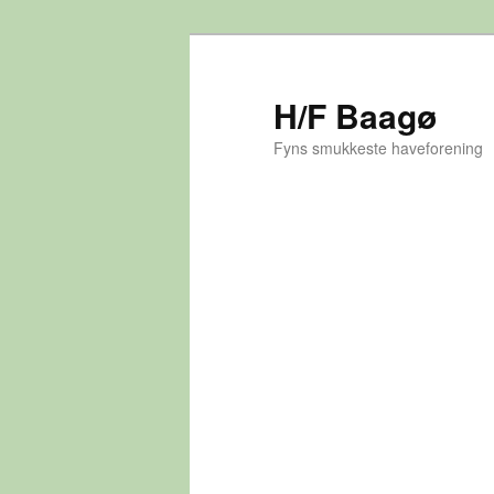
Fortsæt
til
primært
H/F Baagø
indhold
Fyns smukkeste haveforening