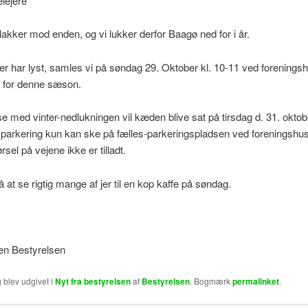
lejere
kker mod enden, og vi lukker derfor Baagø ned for i år.
r har lyst, samles vi på søndag 29. Oktober kl. 10-11 ved foreningsh
f for denne sæson.
lse med vinter-nedlukningen vil kæden blive sat på tirsdag d. 31. oktob
 parkering kun kan ske på fælles-parkeringspladsen ved foreningshus
sel på vejene ikke er tilladt.
å at se rigtig mange af jer til en kop kaffe på søndag.
sen Bestyrelsen
 blev udgivet i
Nyt fra bestyrelsen
af
Bestyrelsen
. Bogmærk
permalinket
.