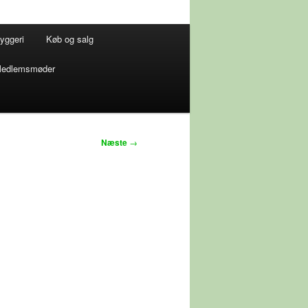
yggeri
Køb og salg
edlemsmøder
Næste
→