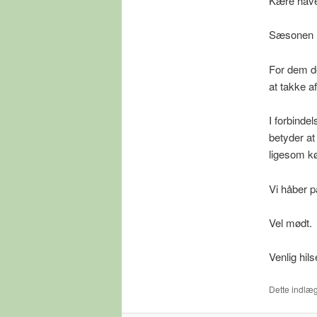
Kære have
Sæsonen la
For dem de
at takke a
I forbinde
betyder at
ligesom kør
Vi håber p
Vel mødt.
Venlig hil
Dette indlæg