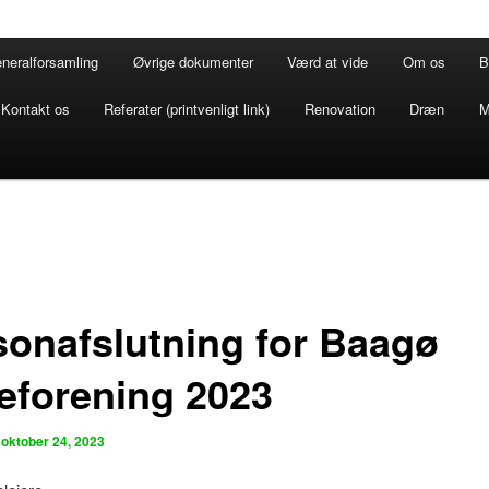
neralforsamling
Øvrige dokumenter
Værd at vide
Om os
B
Kontakt os
Referater (printvenligt link)
Renovation
Dræn
M
onafslutning for Baagø
eforening 2023
n
oktober 24, 2023