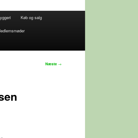
yggeri
Køb og salg
edlemsmøder
Næste
→
lsen