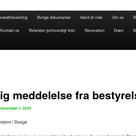
neralforsamling
Øvrige dokumenter
Værd at vide
Om os
B
Kontakt os
Referater (printvenligt link)
Renovation
Dræn
M
tig meddelelse fra bestyre
n
november 1, 2023
ejere i Baagø