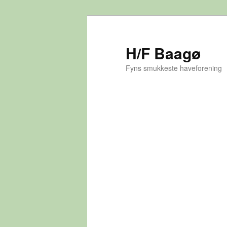
Fortsæt
til
primært
H/F Baagø
indhold
Fyns smukkeste haveforening