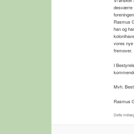
Vi ønsker 
desværre e
foreningen
Rasmus Gro
han og han
kolonihave
vores nye 
fremover.
I Bestyrels
kommende 
Mvh. Best
Rasmus Gr
Dette indlæg