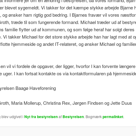
at informere jer om en ændring i bestyrelsen, da vores formand, Bjar
r blevet sygemeldt. Vi takker for det kæmpe stykke arbejde Bjarne ha
, og ønsker ham rigtig god bedring. I Bjarnes fravær vil vores næstf
th, træde til som fungerende formand. Michael træder ud af bestyr
s familie flytter ud af kommunen, og som følge heraf har solgt deres
. Vi takker Michael for det store stykke arbejde han har lagt med at 
flotte hjemmeside og andet IT-relateret, og ønsker Michael og familie
en vil vi fordele de opgaver, der ligger, hvorfor I kan forvente længere
uger. I kan fortsat kontakte os via kontaktformularen på hjemmesid
yrelsen Baagø Haveforening
oth, Maria Mollerup, Christina Rex, Jørgen Findsen og Jette Duus
 blev udgivet i
Nyt fra bestyrelsen
af
Bestyrelsen
. Bogmærk
permalinket
.