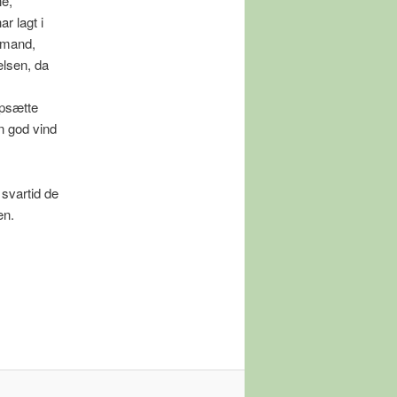
ne,
r lagt i
ormand,
elsen, da
opsætte
n god vind
 svartid de
en.