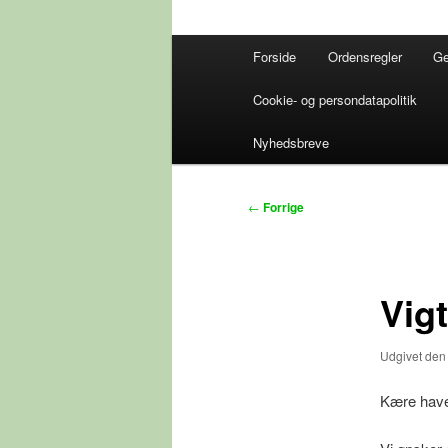
Hovedmenu
Forside
Ordensregler
Ge
Cookie- og persondatapolitik
Nyhedsbreve
Indlægsnavigation
←
Forrige
Vig
Udgivet de
Kære have