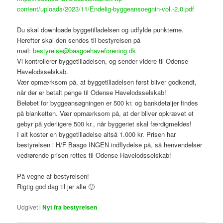
content/uploads/2023/11/Endelig-byggeansoegnin-vol.-2.0.pdf
Du skal downloade byggetilladelsen og udfylde punkterne.
Herefter skal den sendes til bestyrelsen på
mail:
bestyrelse@baagoehaveforening.dk
Vi kontrollerer byggetilladelsen, og sender videre til Odense
Havelodsselskab.
Vær opmærksom på, at byggetilladelsen først bliver godkendt,
når der er betalt penge til Odense Havelodsselskab!
Beløbet for byggeansøgningen er 500 kr. og bankdetaljer findes
på blanketten. Vær opmærksom på, at der bliver opkrævet et
gebyr på yderligere 500 kr., når byggeriet skal færdigmeldes!
I alt koster en byggetilladelse altså 1.000 kr. Prisen har
bestyrelsen i H/F Baagø INGEN indflydelse på, så henvendelser
vedrørende prisen rettes til Odense Havelodsselskab!
På vegne af bestyrelsen!
Rigtig god dag til jer alle 🙂
Udgivet i
Nyt fra bestyrelsen