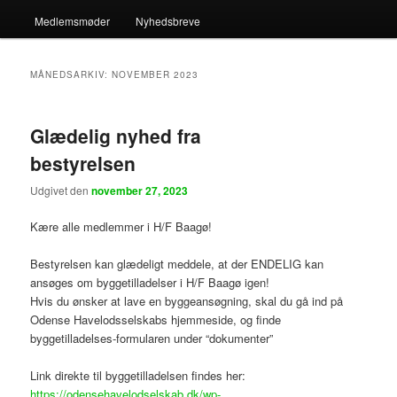
Medlemsmøder
Nyhedsbreve
MÅNEDSARKIV:
NOVEMBER 2023
Glædelig nyhed fra
bestyrelsen
Udgivet den
november 27, 2023
Kære alle medlemmer i H/F Baagø!
Bestyrelsen kan glædeligt meddele, at der ENDELIG kan
ansøges om byggetilladelser i H/F Baagø igen!
Hvis du ønsker at lave en byggeansøgning, skal du gå ind på
Odense Havelodsselskabs hjemmeside, og finde
byggetilladelses-formularen under “dokumenter”
Link direkte til byggetilladelsen findes her:
https://odensehavelodselskab.dk/wp-